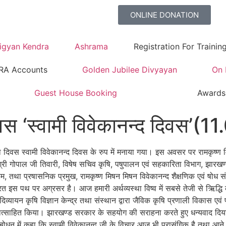
ONLINE DONATION
Vigyan Kendra
Ashrama
Registration For Trainin
RA Accounts
Golden Jubilee Divyayan
On 
Guest House Booking
Awards
दिवस ‘स्वामी विवेकानन्द दिवस’
सरा दिवस स्वामी विवेकानन्द दिवस के रुप में मनाया गया। इस अवसर पर रामकृष्ण म
री गोपाल जी तिवारी, विषेष सचिव कृषि, पषुपालन एवं सहकारिता विभाग, झारखण्
रम, तथा प्रषासनिक प्रमुख, रामकृष्ण मिषन मिषन विवेकानन्द शैक्षणिक एवं षोध संस
 इस पथ पर अग्रसर है। आज हमारी अर्थव्यस्था विष्व में सबसे तेजी से ऋिद्धि 
्यायन कृषि विज्ञान केन्द्र तथा संस्थान द्वारा जैविक कृषि प्रणाली विकास एवं प्र
्रात्साहित किया। झारखण्ड सरकार के सहयोग की सराहना करते हुए धन्यवाद दि
 संबोधन में कहा कि स्वामी विवेकानन्द जी के विचार आज भी प्रासंगिक है तथा