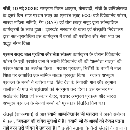
राँची
, 10
मई
2026:
रामकृष्ण मिशन आश्रम, मोराबादी, राँची के वार्षिकोत्सव
के दूसरे दिन आज प्रथम सत्र का शुभारंभ सुबह 9:30 बजे विवेकानंद फोरम,
सारदा महिला समिति, गैप (GAP) एवं योग छात्र समूह द्वारा सांस्कृतिक
कार्यक्रमों के साथ हुआ। झारखंड सरकार के कला एवं संस्कृति निदेशालय
द्वारा सह-प्रायोजित इस कार्यक्रम में बच्चों की प्रतिभा और सेवा भाव का
अद्भुत संगम दिखा।
प्रथम
सत्र
:
बाल
प्रतिभा
और
सेवा
संकल्प
कार्यक्रम के दौरान विवेकानंद
फोरम के श्री प्रशांत दास ने स्वामी विवेकानंद जी की ‘अल्मोड़ा यात्रा’ की
प्रेरक घटना का उल्लेख किया। गदाधर प्रकल्प, चिरौंधी के बच्चों ने बाल
शिक्षा पर आधारित एक मार्मिक नाटक प्रस्तुत किया। गदाधर अभ्युदय
प्रकल्प के बच्चों ने कविता पाठ, ‘हिंद देश के निवासी’ गान और हनुमान
चालीसा के पाठ से श्रोताओं को मंत्रमुग्ध कर दिया। इस अवसर पर
अखंडानंद शिक्षा एवं संस्कार केंद्र, गदाधर अभ्युदय प्रकल्प और सारदा
अभ्युदय प्रकल्प के मेधावी बच्चों को पुरस्कार वितरित किए गए।
खेतड़ी (राजस्थान) से आए
स्वामी
आत्मनिष्ठानंद
जी
महाराज
ने अपने संबोधन
में कहा,
“
बदलाव
की
शक्ति
युवाओं
में
है।
स्वामी
जी
के
आदर्श
को
केवल
पढ़ना
नहीं
वरन्
उसे
जीवन
में
उतारना
है।
“
उन्होंने बताया कि कैसे खेतड़ी के राजा ने