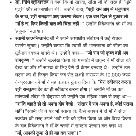
डॉ
.
निधि
श्रीवास्तव
ने कहा कि माँ सारदा, सीता जी की तरह ही ‘भूमि
पुत्री’ और लज्जाशीला थीं। उन्होंने कहा,
“
श्री
राम
आए
थे
धनुषवाण
के
साथ
,
श्री
रामकृष्ण
आए
करुणा
लेकर।
एक
बार
दिल
से
पुकार
लो
‘
माँ
है
न
‘,
फिर
किसी
बात
की
चिंता
नहीं।
“
उन्होंने विवेकानंद को माँ का
‘हनुमान’ बताया।
स्वामी
आत्मनिष्ठानंद
जी
ने अपने अध्यक्षीय संबोधन में कई रोचक
प्रसंग सुनाए। उन्होंने बताया कि स्वामी जी भारतमाता को सीता का
मूर्तमान स्वरूप मानते थे। उन्होंने कहा—
“
जो
राम
जो
कृष्ण
वही
अब
रामकृष्ण।
“
उन्होंने उल्लेख किया कि पंचवटी में ठाकुर ने माँ सीता को
देखा था और माँ सारदा के लिए वैसे ही कंगन बनवाए थे। उन्होंने उस
घटना का भी जिक्र किया जब सेठ लक्ष्मी नारायण के 10,000 रुपये
के प्रस्ताव को माँ ने यह कहकर ठुकरा दिया कि
“
मेरा
स्वीकार
करना
श्री
रामकृष्ण
देव
का
ही
स्वीकार
करना
होगा।
“
उन्होंने माँ का वह
मर्मस्पर्शी संदेश भी दोहराया जो उन्होंने एक महिला भक्त से कहा था—
“
शांति
चाहते
हो
तो
अपना
दोष
देखो।
संसार
में
सब
अपना
है
,
कोई
पराया
नहीं।
“
स्वामी जी ने यह भी बताया कि कैसे बचपन में ही माँ ने सीता
स्वयंवर की तरह अपने भावी पति को इंगित किया था और विश्व विजय
के बाद विवेकानंद ने माँ के चरणों में साष्टांग प्रणाम कर कहा था—
“
माँ
,
आपकी
कृपा
से
ही
यह
कर
सका।
“