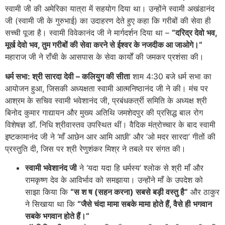
स्वामी जी की अमेरिका यात्रा में सहयोग दिया था। उन्होंने स्वामी अखंडानंद
जी (स्वामी जी के गुरुभाई) का उदाहरण देते हुए कहा कि गरीबों की सेवा ही
सच्ची पूजा है। स्वामी विवेकानंद जी ने मार्गदर्शन दिया था –
“
दरिद्र
देवो
भव
,
मूर्ख
देवो
भव
,
तुम
गरीबों
की
सेवा
करने
से
ईश्वर
के
नजदीक
आ
जाओगे।
“
महाराज जी ने राँची के आसपास के सेवा कार्यों की जमकर प्रशंसा की।
धर्म
सभा
:
श्री
सारदा
देवी
–
कलियुग
की
सीता
शाम 4:30 बजे धर्म सभा का
आयोजन हुआ, जिसकी अध्यक्षता स्वामी आत्मनिष्ठानंद जी ने की। मंच पर
आश्रम के सचिव स्वामी भवेशानंद जी, प्रबंधकर्त्री समिति के अध्यक्ष श्री
बिनोद कुमार गाद्यायन और मुख्य अतिथि जमशेदपुर की प्रसिद्ध बाल रोग
विशेषज्ञ डॉ. निधि श्रीवास्तव उपस्थित थीं। वैदिक मंत्रोच्चार के बाद स्वामी
इष्टकामानंद जी ने ‘माँ आछेन आर आमि आछी’ और ‘ओ मदर सारदा’ गीतों की
प्रस्तुति दी, जिस पर श्री रेणुशंकर मिश्र ने तबले पर संगत की।
स्वामी
भवेशानंद
जी
ने ‘यदा यदा हि धर्मस्य’ श्लोक से श्री माँ और
रामकृष्ण देव के आविर्भाव को समझाया। उन्होंने माँ के उपदेश को
साझा किया कि
“
स
श
ष
(
सहन
करना
)
सबसे
बड़ी
वस्तु
है
“
और ठाकुर
ने सिखाया था कि
“
जैसे
चंदा
मामा
सबके
मामा
होते
हैं
,
वैसे
ही
भगवान
सबके
भगवान
होते
हैं।
“